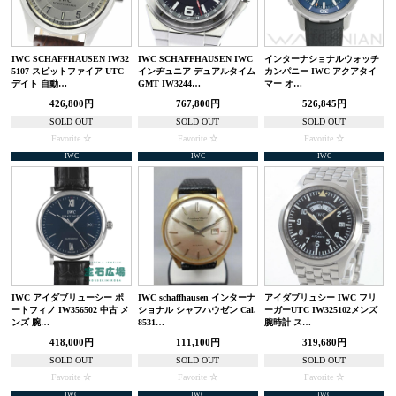
IWC SCHAFFHAUSEN IW32
IWC SCHAFFHAUSEN IWC
インターナショナルウォッチ
5107 スピットファイア UTC
インヂュニア デュアルタイム
カンパニー IWC アクアタイ
デイト 自動…
GMT IW3244…
マー オ…
426,800円
767,800円
526,845円
SOLD OUT
SOLD OUT
SOLD OUT
Favorite
Favorite
Favorite
IWC
IWC
IWC
IWC アイダブリューシー ポ
IWC schaffhausen インターナ
アイダブリュシー IWC フリ
ートフィノ IW356502 中古 メ
ショナル シャフハウゼン Cal.
ーガーUTC IW325102メンズ
ンズ 腕…
8531…
腕時計 ス…
418,000円
111,100円
319,680円
SOLD OUT
SOLD OUT
SOLD OUT
Favorite
Favorite
Favorite
IWC
IWC
IWC