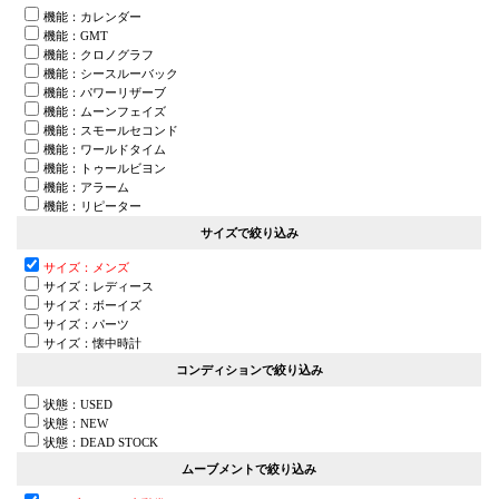
機能：カレンダー
機能：GMT
機能：クロノグラフ
機能：シースルーバック
機能：パワーリザーブ
機能：ムーンフェイズ
機能：スモールセコンド
機能：ワールドタイム
機能：トゥールビヨン
機能：アラーム
機能：リピーター
サイズで絞り込み
サイズ：メンズ
サイズ：レディース
サイズ：ボーイズ
サイズ：パーツ
サイズ：懐中時計
コンディションで絞り込み
状態：USED
状態：NEW
状態：DEAD STOCK
ムーブメントで絞り込み