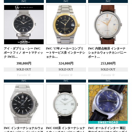
IWC
IWC
IWC
アイ・ダブリュ・シー IWC
IWC ’17年メーカーコンプリ
IWC 内部点検済 インターナ
ポートフィノ オートマティッ
ートサービス済 インターナシ
ショナルウォッチカンパニー
ク IW35…
ョナル…
ポート…
398,000円
324,000円
253,800円
SOLD OUT
SOLD OUT
SOLD OUT
Favorite
Favorite
Favorite
IWC
IWC
IWC
IWC インターナショナルウォ
IWC OH済 インターナショナ
IWC オールドインター 筆記