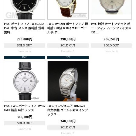
IWC ポートフィノ IW356502
IWC IW3209 ポートフィノ 腕
IWC 時計 オートマチック ポ
IWC 中古 メンズ 腕時計 送料
時計 OH済 K18イエローゴー
ートフィノ ムーンフェイズ37
無料
ルド/ア…
435 …
298,000円
398,000円
786,240円
SOLD OUT
SOLD OUT
SOLD OUT
Favorite
Favorite
Favorite
IWC
IWC
IWC IWC ポートフィノ IW35
IWC インジュニア Ref.3521
6501 新品 時計 メンズ
白文字盤 ゴールド針＆インデ
ックス…
366,100円
348,000円
SOLD OUT
SOLD OUT
Favorite
Favorite