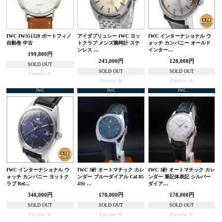
IWC IW351320 ポートフィノ
アイダブリュシー IWC ヨッ
IWC インターナショナル ウ
自動巻 中古
トクラブ メンズ腕時計 ステ
ォッチ カンパニー オールド
ンレス …
インター…
199,800円
243,000円
128,000円
SOLD OUT
SOLD OUT
SOLD OUT
Favorite
Favorite
Favorite
IWC
IWC
IWC
IWC インターナショナル ウ
IWC 3針 オートマチック カレ
IWC 3針 オートマチック カレ
ォッチ カンパニー ヨットク
ンダー ブルーダイアル Cal.85
ンダー 筆記体表記 シルバー
ラブ Ref…
41b …
ダイア…
348,000円
178,000円
178,000円
SOLD OUT
SOLD OUT
SOLD OUT
Favorite
Favorite
Favorite