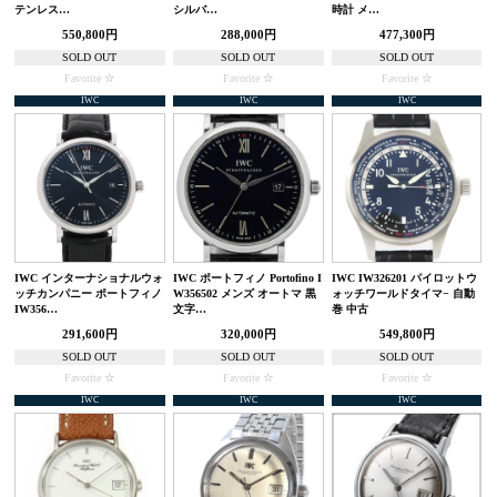
テンレス…
シルバ…
時計 メ…
550,800円
288,000円
477,300円
SOLD OUT
SOLD OUT
SOLD OUT
Favorite
Favorite
Favorite
IWC
IWC
IWC
IWC インターナショナルウォ
IWC ポートフィノ Portofino I
IWC IW326201 パイロットウ
ッチカンパニー ポートフィノ
W356502 メンズ オートマ 黒
ォッチワールドタイマ− 自動
IW356…
文字…
巻 中古
291,600円
320,000円
549,800円
SOLD OUT
SOLD OUT
SOLD OUT
Favorite
Favorite
Favorite
IWC
IWC
IWC