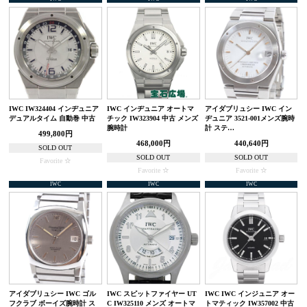
IWC IW324404 インヂュニア
IWC インヂュニア オートマ
アイダブリュシー IWC イン
デュアルタイム 自動巻 中古
チック IW323904 中古 メンズ
ヂュニア 3521-001メンズ腕時
腕時計
計 ステ…
499,800円
468,000円
440,640円
SOLD OUT
SOLD OUT
SOLD OUT
Favorite
Favorite
Favorite
IWC
IWC
IWC
アイダブリュシー IWC ゴル
IWC スピットファイヤー UT
IWC IWC インジュニア オー
フクラブ ボーイズ腕時計 ス
C IW325110 メンズ オートマ
トマティック IW357002 中古