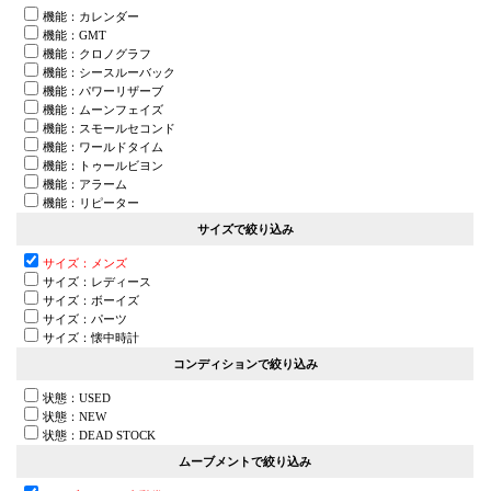
機能：カレンダー
機能：GMT
機能：クロノグラフ
機能：シースルーバック
機能：パワーリザーブ
機能：ムーンフェイズ
機能：スモールセコンド
機能：ワールドタイム
機能：トゥールビヨン
機能：アラーム
機能：リピーター
サイズで絞り込み
サイズ：メンズ
サイズ：レディース
サイズ：ボーイズ
サイズ：パーツ
サイズ：懐中時計
コンディションで絞り込み
状態：USED
状態：NEW
状態：DEAD STOCK
ムーブメントで絞り込み