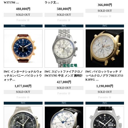
W371704 …
ラック文…
366,000円
488,000円
588,000円
SOLD OUT
SOLD OUT
SOLD OUT
Favorite
Favorite
Favorite
IWC
IWC
IWC
IWC インターナショナルウォ
IWC スピットファイアクロノ
IWC パイロットウォッチ ド
ッチカンパニー パイロットウ
IW371705 中古 メンズ 腕時計
ッペルクロノグラフREF.3713
ォッチ…
K18YG …
427,000円
1,077,840円
1,198,000円
SOLD OUT
SOLD OUT
SOLD OUT
Favorite
Favorite
Favorite
IWC
IWC
IWC