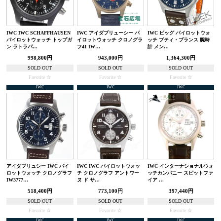
IWC IWC SCHAFFHAUSEN
IWC アイダブリューシー パ
IWC ビッグ パイロットウォ
パイロットウォッチ トップガ
イロットウォッチ クロノグラ
ッチ プティ・プランス 腕時
ン ラトラパ…
フ41 IW…
計 メン…
998,800円
943,000円
1,364,300円
SOLD OUT
SOLD OUT
SOLD OUT
Favorite
Favorite
Favorite
IWC
IWC
IWC
アイダブリュシー IWC パイ
IWC IWC パイロットウォッ
IWC インターナショナルウォ
ロットウォッチ クロノグラフ
チ クロノグラフ アントワー
ッチカンパニー スピットファ
IW3777…
ヌ ド サ…
イア …
518,400円
773,100円
397,440円
SOLD OUT
SOLD OUT
SOLD OUT
Favorite
Favorite
Favorite
IWC
IWC
IWC