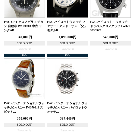
IWC GST クロノグラフ チタ
IWC パイロットウォッチ フ
IWC パイロット・ウオッチ・
ン 自動巻 IW370703 中古 ラ
ァザー・アンド・サン 「父」
ドッペルクロノグラフ IW371
ンクAB …
モデルR…
303/IW3…
340,000円
1,098,000円
548,000円
SOLD OUT
SOLD OUT
SOLD OUT
Favorite
Favorite
Favorite
IWC
IWC
IWC インターナショナルウォ
IWC インターナショナルウォ
ッチカンパニー IW370613 ス
ッチカンパニー パイロットウ
ピット…
ォッチ…
358,000円
397,440円
SOLD OUT
SOLD OUT
Favorite
Favorite