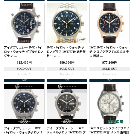
アイダブリュシー IWC パイ
IWC パイロットウォッチ ク
IWC IWC パイロットウォッ
ロットウォッチ ダブルクロノ
ロノグラフ IW377710 送料無
チ クロノグラフ IW371713 中
グラフ …
料 中古 …
古 時計 …
815,400円
480,000円
977,100円
SOLD OUT
SOLD OUT
SOLD OUT
Favorite
Favorite
Favorite
IWC
IWC
IWC
アイ・ダブリュ・シー IWC
アイ・ダブリュ・シー IWC
IWC スピットファイアクロノ
パイロットウォッチクロノ I
ドッペルクロノ IW371303 ブ
IW371702 中古 メンズ 腕時計