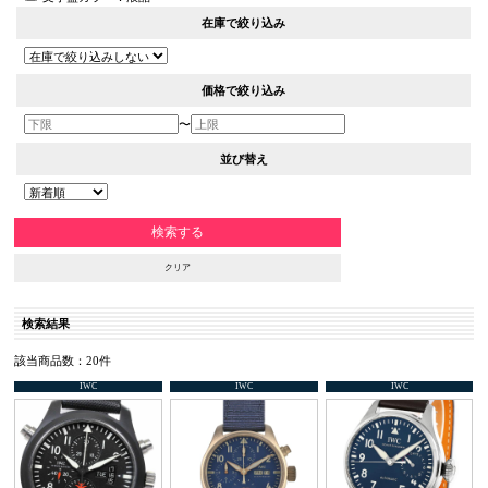
在庫で絞り込み
価格で絞り込み
〜
並び替え
クリア
検索結果
該当商品数：20件
IWC
IWC
IWC