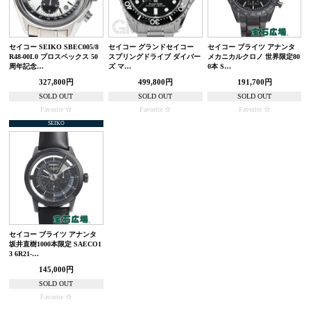
セイコー SEIKO SBEC005/8
セイコー グランドセイコー
セイコー ブライツ アナンタ
R48-00L0 プロスペックス 50
スプリングドライブ ダイバー
メカニカルクロノ 世界限定80
周年記念…
ズ マ…
0本 S…
327,800円
499,800円
191,700円
SOLD OUT
SOLD OUT
SOLD OUT
Favorite
Favorite
Favorite
SEIKO
セイコー ブライツ アナンタ
坂井直樹1000本限定 SAECO1
3 6R21-…
145,000円
SOLD OUT
Favorite