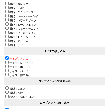
機能：カレンダー
機能：GMT
機能：クロノグラフ
機能：シースルーバック
機能：パワーリザーブ
機能：ムーンフェイズ
機能：スモールセコンド
機能：ワールドタイム
機能：トゥールビヨン
機能：アラーム
機能：リピーター
サイズで絞り込み
サイズ：メンズ
サイズ：レディース
サイズ：ボーイズ
サイズ：パーツ
サイズ：懐中時計
コンディションで絞り込み
状態：USED
状態：NEW
状態：DEAD STOCK
ムーブメントで絞り込み